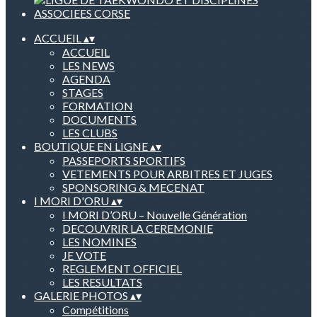
ACCUEIL
▴
▾
ACCUEIL
LES NEWS
AGENDA
STAGES
FORMATION
DOCUMENTS
LES CLUBS
BOUTIQUE EN LIGNE
▴
▾
PASSEPORTS SPORTIFS
VETEMENTS POUR ARBITRES ET JUGES
SPONSORING & MECENAT
I MORI D'ORU
▴
▾
I MORI D’ORU – Nouvelle Génération
DECOUVRIR LA CEREMONIE
LES NOMINES
JE VOTE
REGLEMENT OFFICIEL
LES RESULTATS
GALERIE PHOTOS
▴
▾
Compétitions