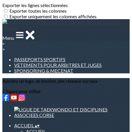
Exporter les lignes sélectionnées
Exporter toutes les colonnes
Exporter uniquement les colonnes affichées
Menu
<
>
PASSEPORTS SPORTIFS
VETEMENTS POUR ARBITRES ET JUGES
SPONSORING & MECENAT
Ajoutez un logo, un bouton, des réseaux sociaux
Cliquez pour éditer
ACCUEIL
▴
▾
ACCUEIL