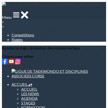
Menu
<
>
Compétitions
Stages
Ajoutez un logo, un bouton, des réseaux sociaux
Cliquez pour éditer
ACCUEIL
▴
▾
ACCUEIL
LES NEWS
AGENDA
STAGES
FORMATION